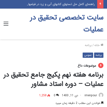
راهنمای کامل حل تستهای کتابهای آبی و زرد در فیلمهای حل تست موسسه پژوهش (پکیج آموزشی درس و تست)
سایت تخصصی تحقیق در
منو
عملیات
خانه
/
برنامه
برنامه
عمومی
موضوعات داغ
برنامه هفته نهم پکیج جامع تحقیق در
عملیات – دوره استاد مشاور
imenpour
دی 11, 1400
0
1,258
خواندن این مطلب 2 دقیقه زمان میبرد