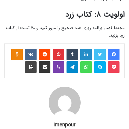
اولویت ۸: کتاب زرد
مجددا فصل برنامه ریزی عدد صحیح را مرور کنید و ۲۰ تست از کتاب
زرد بزنید.
لینکدین
‫تامبلر
‫پین‌ترست
‫رددیت
‫VKontakte
assniki
پاکت
اسکایپ
واتس آپ
تلگرام
وایبر
اشتراک گذاری از طریق ایمیل
چاپ
imenpour