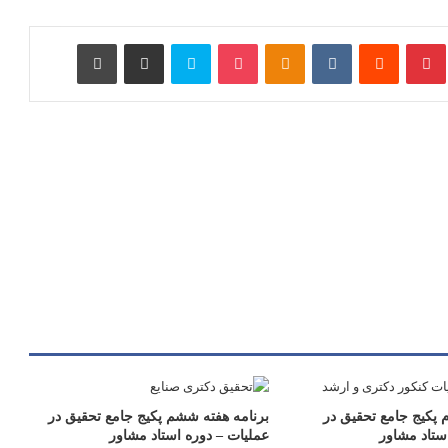
امبلر
‫پین‌ترست
‫رددیت
‫VKontakte
پاکت
‫Odnoklassniki
اسکایپ
اشتراک گذاری از طریق ایمیل
چاپ
 پکیج جامع تحقیق در
برنامه هفته ششم پکیج جامع تحقیق در
ستاد مشاور
عملیات – دوره استاد مشاور