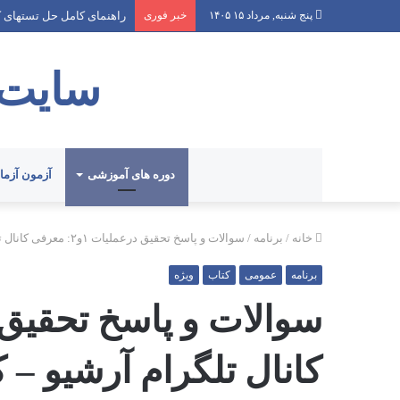
پنج شنبه, مرداد ۱۵ ۱۴۰۵
خبر فوری
راهنمای کامل حل تستهای 
سایت 
دوره های آموزشی
آزمون آزم
خانه
/
برنامه
/
سوالات و پاسخ تحقیق درعملیات ۱و۲: معرفی کانال تلگرام آرشیو – کتابهای آبی و زرد
برنامه
عمومی
کتاب
ویژه
کانال تلگرام آرشیو – ک