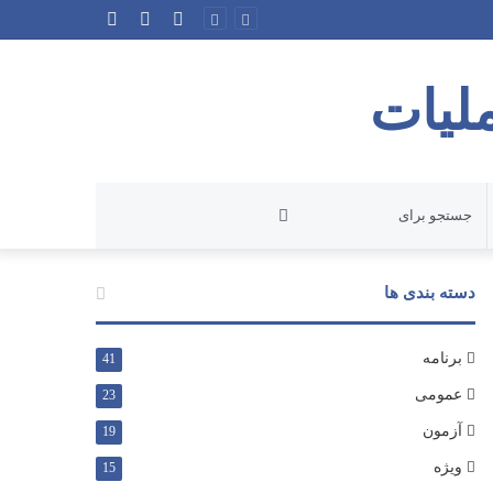
ورود
نوشته
سایدبار
تصادفی
لیات
جستجو
برای
دسته بندی ها
برنامه
41
عمومی
23
آزمون
19
ویژه
15