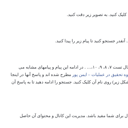
ک کنید. به تصویر زیر دقت کنید.
بعضی تستهای فصل اول در اینجا لیست شده است. برای مثال تست ۷، ۸، ۹، ۱۰،… . در ادامه این پیام و پیامهای مشابه می
ه تحقیق در عملیات – ایمن پور
مطرح شده اند و پاسخ آنها در اینجا
است. برای پیدا کردن پاسخ یک تست، مثلا تست۷، (شکل زیر) روی نام آن کلیک کنید. جستجو را ادامه دهید تا به پاسخ آن
و پاسخ تحقیق درعملیات ۱و۲ در این کانال برای شما مفید باشد. مدیریت این کانال و محتوای آن حاصل