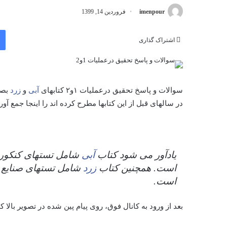
imenpour
فروردین 14, 1399
اشتراک گذاری
سوالات و پاسخ تحقیق درعملیات ۱و۲ کتابهای
آبی
و
زرد
بصو
در سالهای قبل از این کتابها مطرح کرده اند را اینجا جمع آوری ک
یادآور می شود کتاب
آبی
است. همچنین کتاب
زرد
است.
بعد از ورود به کانال فوق، روی پیام پین شده در تصویر بالا کل