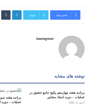
لینکدین
‫ت
فیس بوک
توییتر
imenpour
نوشته های مشابه
برنامه هفته چهاردهم پکیج جامع تحقیق در
عملیات – دوره استاد مشاور
برنامه هفته سوم
عملیات – دوره ا
دی 11, 1400