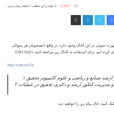
2
2,720
خواندن این مطلب 1 دقیقه زمان میبرد
فیس بوک
توییتر
لینکدین
اشتراک گذاری از طریق ایمیل
رت صوتی در این کانال وجود دارد. در واقع دانشجویان هر سوالی
رده ایم. برای استفاده به کانال زیر مراجعه کنید: (@OR12ir)
http://t.me/or12ir
شامل تستهای کنکور ارشد صنایع و ریاضی و علوم کامپیوتر تحقیق ۱
شامل تستهای صنایع و مدیریت کنکور ارشد و دکتری تحقیق در عملیات ۲
یک کنید. حال پیام زیر را خواهید دید: