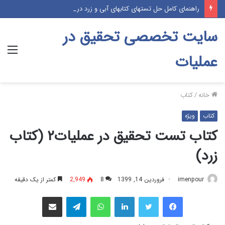
راهنمای کامل حل تستهای کتابهای آبی و زرد در فیلمهای حل تست موسسه پژوهش (پکیج آموزشی درس و تست)
سایت تخصصی تحقیق در
منو
عملیات
خانه
/
کتاب
کتاب
ویژه
کتاب تست تحقیق در عملیات۲ (کتاب
زرد)
imenpour
فروردین 14, 1399
8
2,949
کمتر از یک دقیقه
فیس بوک
توییتر
لینکدین
واتس آپ
تلگرام
اشتراک گذاری از طریق ایمیل