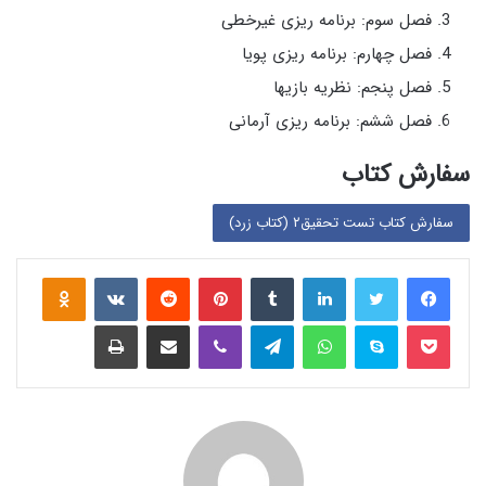
فصل سوم: برنامه ریزی غیرخطی
فصل چهارم: برنامه ریزی پویا
فصل پنجم: نظریه بازیها
فصل ششم: برنامه ریزی آرمانی
سفارش کتاب
سفارش کتاب تست تحقیق۲ (کتاب زرد)
لینکدین
‫تامبلر
‫پین‌ترست
‫رددیت
‫VKontakte
assniki
پاکت
اسکایپ
واتس آپ
تلگرام
وایبر
اشتراک گذاری از طریق ایمیل
چاپ