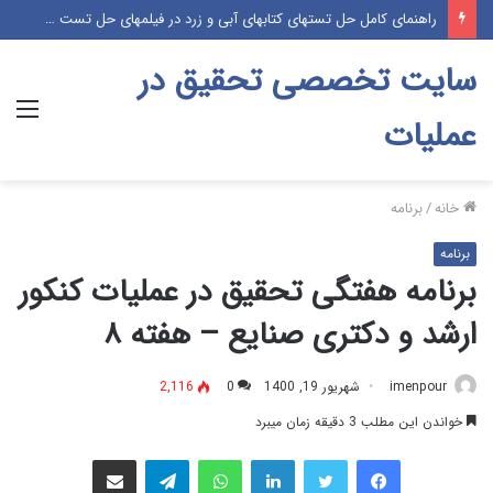
راهنمای کامل حل تستهای کتابهای آبی و زرد در فیلمهای حل تست موسسه پژوهش (پکیج آموزشی درس و تست)
سایت تخصصی تحقیق در
منو
عملیات
خانه
/
برنامه
برنامه
برنامه هفتگی تحقیق در عملیات کنکور
ارشد و دکتری صنایع – هفته ۸
imenpour
شهریور 19, 1400
0
2,116
خواندن این مطلب 3 دقیقه زمان میبرد
فیس بوک
توییتر
لینکدین
واتس آپ
تلگرام
اشتراک گذاری از طریق ایمیل