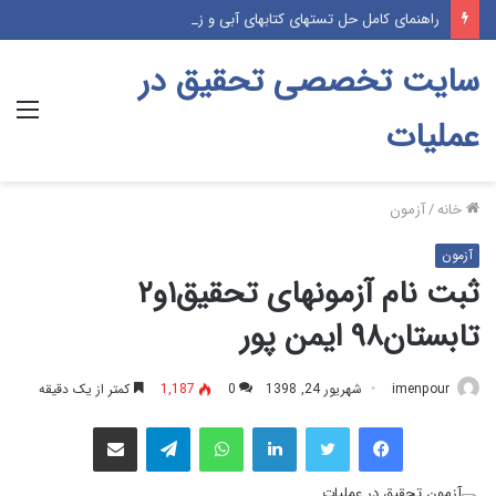
راهنمای کامل حل تستهای کتابهای آبی و زرد در فیلمهای حل تست موسسه پژوهش (پکیج آموزشی درس و تست)
سایت تخصصی تحقیق در
منو
عملیات
خانه
/
آزمون
آزمون
ثبت نام آزمونهای تحقیق۱و۲
تابستان۹۸ ایمن پور
imenpour
شهریور 24, 1398
0
1,187
کمتر از یک دقیقه
فیس بوک
توییتر
لینکدین
واتس آپ
تلگرام
اشتراک گذاری از طریق ایمیل