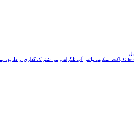
یل
‫Odno
پاکت
اسکایپ
واتس آپ
تلگرام
وایبر
اشتراک گذاری از طریق ایم