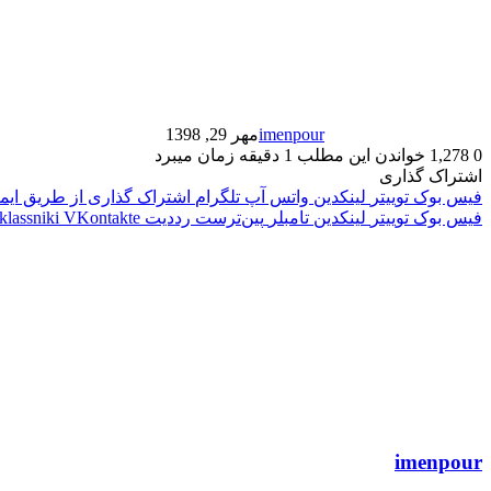
imenpour
مهر 29, 1398
0
1,278
خواندن این مطلب 1 دقیقه زمان میبرد
اشتراک گذاری
فیس بوک
توییتر
لینکدین
واتس آپ
تلگرام
اشتراک گذاری از طریق ایم
فیس بوک
توییتر
لینکدین
‫تامبلر
‫پین‌ترست
‫رددیت
‫VKontakte
klassniki
imenpour