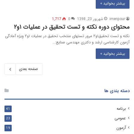
بیشتر بخوانید »
imenpour
شهریور 23, 1398
0
1,717
محتوای دوره نکته و تست تحقیق در عملیات ۱و۲
نکته و تست تحقیق۱و۲ مرور تستهای منتخب تحقیق در عملیات ۱و۲ وِیژه آمادگی
آزمون کارشناسی ارشد و دکتری مهندسی صنایع:…
بیشتر بخوانید »
صفحه بعدی
دسته بندی ها
برنامه
41
عمومی
23
آزمون
19