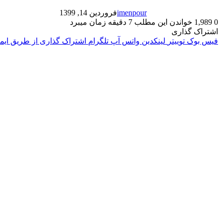
imenpour
فروردین 14, 1399
0
1,989
خواندن این مطلب 7 دقیقه زمان میبرد
اشتراک گذاری
فیس بوک
توییتر
لینکدین
واتس آپ
تلگرام
اشتراک گذاری از طریق ایم