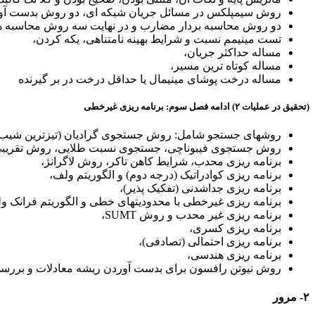
روش سیمپلکس در مسائل جریان شبکه ای، دو روش بدست آوردن
دو روش محاسبه بردار مضارب و در نهایت سه روش محاسبه هزین
تست مینیمم نسبت و شرایط بهینه نامتناهی، یکه کردن،
مساله حداکثر جریان،
مساله کوتاه ترین مسیر،
مساله درخت پوشای مینیمال یا حداقل درخت در بر گیرنده
(تحقیق در عملیات ۲)
ادامه
فصل سوم: برنامه ریزی غیرخطی
روشهای جستجو شامل: روش جستجوی گرادیان (تیزترین شیب
روش جستجوی فیبوناچی، جستجوی نسبت طلایی، روش تقریبی
برنامه ریزی محدب، شرایط کاهن تاکر، روش لاگرانژ،
برنامه ریزی کوادراتیک (درجه دوم) و الگوریتم ولف،
برنامه ریزی جداشدنی (تفکیک پذیر)،
برنامه ریزی غیرخطی با محدودیتهای خطی و الگوریتم فرانک و
برنامه ریزی غیر محدب و روش SUMT،
برنامه ریزی کسری،
برنامه ریزی احتمالی (تصادفی)،
برنامه ریزی هندسی،
روش نیوتن رافسون برای بدست آوردن ریشه معادلات و بررس
۲- مرور