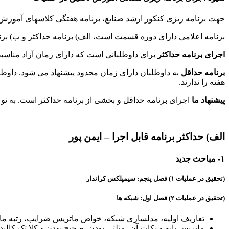
جهت برنامه ریزی کنکور ارشد صنایع، برنامه هفتگی کلاسهای آموزش 
برنامه اعلامی دارای دوره قسمت است، الف) برنامه حداکثر و ب) برن
اجرای برنامه حداکثر
برای داوطلبانی است که دارای زمان آزاد مناسب
برنامه حداقل
به داوطلبان دارای زمان محدود پیشنهاد می شود. داوط
هفته را ندارند.
پیشنهاد ما
اجرای برنامه حداقل و بخشی از برنامه حداکثر است. به نوع
الف) حداکثر برنامه قابل اجرا – ایمن پور
۱- مباحث جدید
(تحقیق در عملیات ۱) فصل پنجم: سیمپلکس کراندار
(تحقیق در عملیات ۲) فصل اول: شبکه ها
تعاریف اولیه، مدلسازی شبکه، خواص ماتریس ضرایب، رتبه م
ماتریس پایه و نکات آن، مثلثی بودن، صحیح بودن و کلا تک کالبد