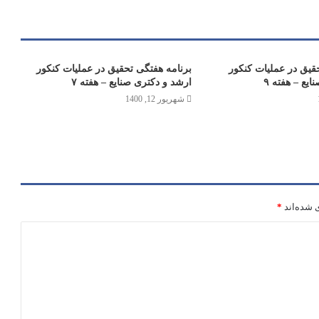
قیق در عملیات کنکور
برنامه هفتگی تحقیق در عملیات کنکور
یع – هفته ۹
ارشد و دکتری صنایع – هفته ۷
شهریور 12, 1400
 شده‌اند
*