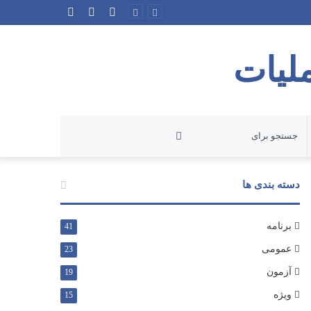
ورود
نوشته
سایدبار
تصادفی
لیات
جستجو
برای
دسته بندی ها
برنامه
41
عمومی
23
آزمون
19
ویژه
15